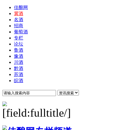
佳酿网
冀酒
名酒
招商
葡萄酒
专栏
论坛
鲁酒
豫酒
川酒
黔酒
苏酒
皖酒