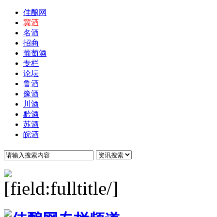
佳酿网
冀酒
名酒
招商
葡萄酒
专栏
论坛
鲁酒
豫酒
川酒
黔酒
苏酒
皖酒