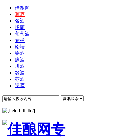
佳酿网
冀酒
名酒
招商
葡萄酒
专栏
论坛
鲁酒
豫酒
川酒
黔酒
苏酒
皖酒