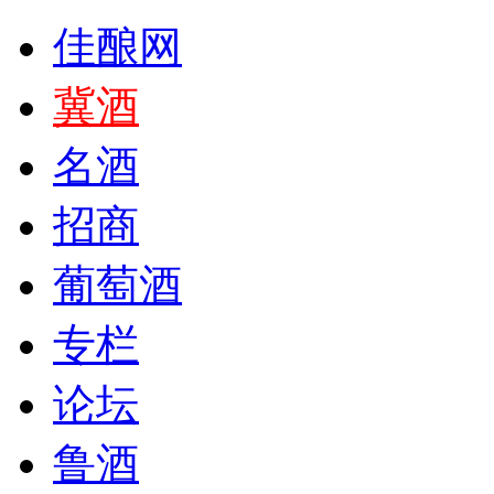
佳酿网
冀酒
名酒
招商
葡萄酒
专栏
论坛
鲁酒