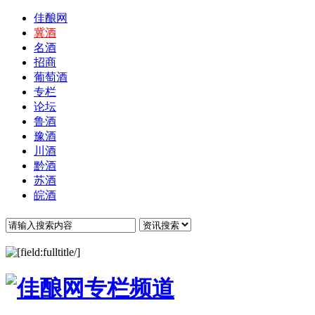
佳酿网
冀酒
名酒
招商
葡萄酒
专栏
论坛
鲁酒
豫酒
川酒
黔酒
苏酒
皖酒