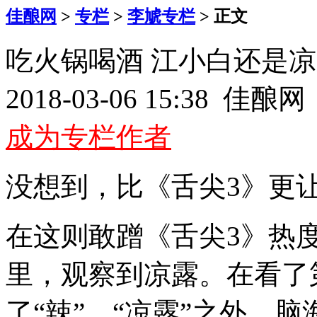
佳酿网
>
专栏
>
李虓专栏
> 正文
吃火锅喝酒 江小白还是
2018-03-06 15:38 佳
成为专栏作者
没想到，比《舌尖3》更
在这则敢蹭《舌尖3》热
里，观察到凉露。在看了
了“辣”、“凉露”之外，