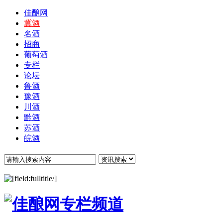
佳酿网
冀酒
名酒
招商
葡萄酒
专栏
论坛
鲁酒
豫酒
川酒
黔酒
苏酒
皖酒