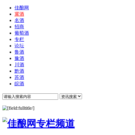
佳酿网
冀酒
名酒
招商
葡萄酒
专栏
论坛
鲁酒
豫酒
川酒
黔酒
苏酒
皖酒