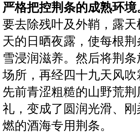
严格把控荆条的成熟环境
要去除残叶及外鞘，露天
天的日晒夜露，使每根荆
雪浸润滋养。然后将荆条
场所，再经四十九天风吹
先前青涩粗糙的山野荒荆
礼，变成了圆润光滑、刚
燃的酒海专用荆条。