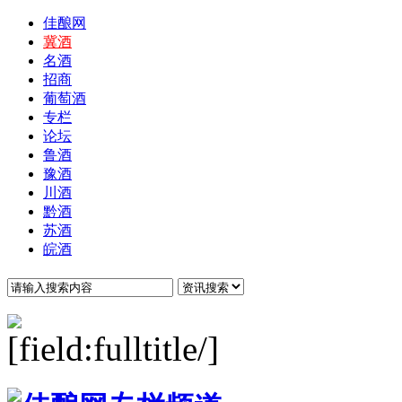
佳酿网
冀酒
名酒
招商
葡萄酒
专栏
论坛
鲁酒
豫酒
川酒
黔酒
苏酒
皖酒