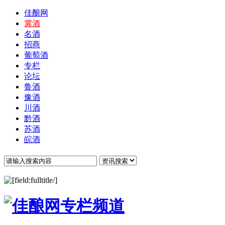
佳酿网
冀酒
名酒
招商
葡萄酒
专栏
论坛
鲁酒
豫酒
川酒
黔酒
苏酒
皖酒