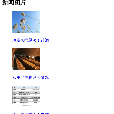
新闻图片
珍贵实操经验！让酒
从第94届糖酒会情况