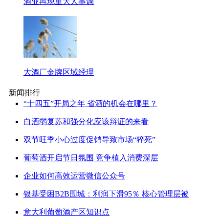
酒业再现重大人事调
大酒厂金牌区域经理
新闻排行
“十四五”开局之年 省酒的机会在哪里？
白酒弱复苏和强分化应该辩证的来看
双节旺季小心过度促销导致市场“猝死”
葡萄酒开启节日氛围 竞争植入消费深层
企业如何高效运营微信公众号
银基受困B2B围城：利润下滑95％ 核心管理层被
意大利葡萄酒产区知识点