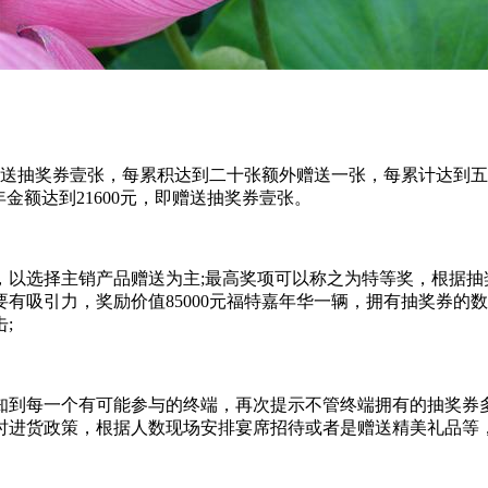
即赠送抽奖券壹张，每累积达到二十张额外赠送一张，每累计达到
金额达到21600元，即赠送抽奖券壹张。
以选择主销产品赠送为主;最高奖项可以称之为特等奖，根据抽奖
有吸引力，奖励价值85000元福特嘉年华一辆，拥有抽奖券的
;
知到每一个有可能参与的终端，再次提示不管终端拥有的抽奖券
进货政策，根据人数现场安排宴席招待或者是赠送精美礼品等，