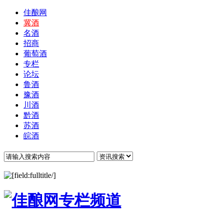
佳酿网
冀酒
名酒
招商
葡萄酒
专栏
论坛
鲁酒
豫酒
川酒
黔酒
苏酒
皖酒