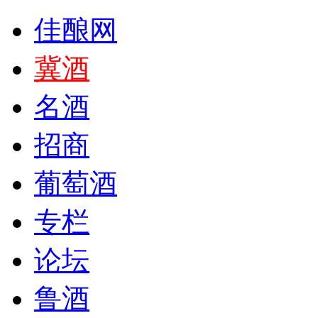
佳酿网
冀酒
名酒
招商
葡萄酒
专栏
论坛
鲁酒