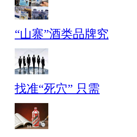
“山寨”酒类品牌究
找准“死穴” 只需