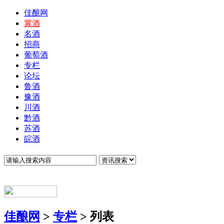
佳酿网
冀酒
名酒
招商
葡萄酒
专栏
论坛
鲁酒
豫酒
川酒
黔酒
苏酒
皖酒
佳酿网
>
专栏
> 列表