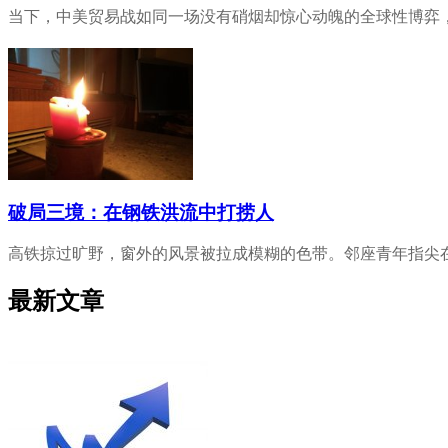
当下，中美贸易战如同一场没有硝烟却惊心动魄的全球性博弈，持
破局三境：在钢铁洪流中打捞人
高铁掠过旷野，窗外的风景被拉成模糊的色带。邻座青年指尖在屏
最新文章